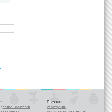
да
,
е:
Помощь:
k для пользователей
Регистрация