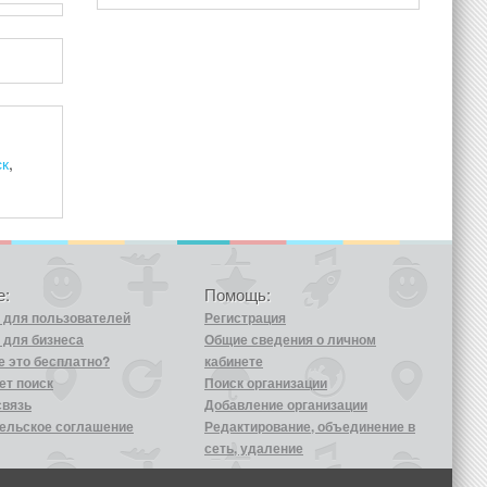
ск
,
е:
Помощь:
k для пользователей
Регистрация
 для бизнеса
Общие сведения о личном
е это бесплатно?
кабинете
ет поиск
Поиск организации
связь
Добавление организации
ельское соглашение
Редактирование, объединение в
сеть, удаление