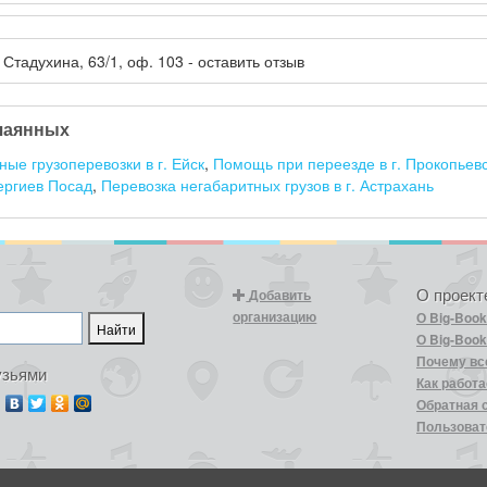
. Стадухина, 63/1, оф. 103 - оставить отзыв
чаянных
ые грузоперевозки в г. Ейск
,
Помощь при переезде в г. Прокопьев
ергиев Посад
,
Перевозка негабаритных грузов в г. Астрахань
О проект
Добавить
организацию
О Big-Boo
О Big-Book
Почему вс
узьями
Как работа
Обратная 
Пользоват