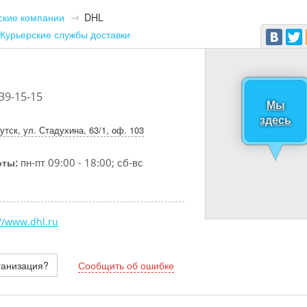
ские компании
DHL
Курьерские службы доставки
 39-15-15
Мы
здесь
утск, ул. Стадухина, 63/1, оф. 103
пн-пт 09:00 - 18:00; сб-вс
оты:
://www.dhl.ru
ганизация?
Сообщить об ошибке